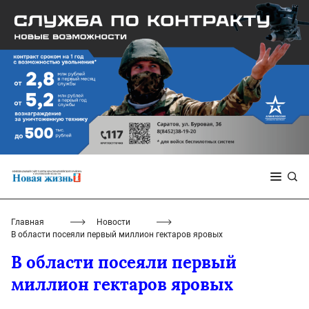
Главная
Новости
В области посеяли первый миллион гектаров яровых
В области посеяли первый
миллион гектаров яровых