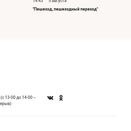
14:43
5 августа
"Пешеход, пешеходный переход"
 (с 13-00 до 14-00 –
рерыв)