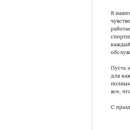
В наше
чувств
работа
спорти
каждый
обслуж
Пусть 
для ка
полным
все, ч
С праз