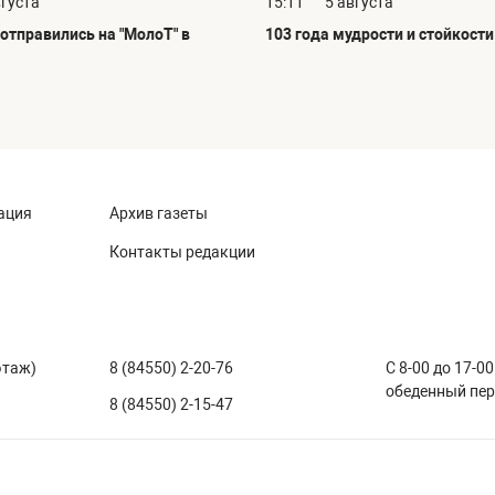
вгуста
15:11
5 августа
отправились на "МолоТ" в
103 года мудрости и стойкости
ация
Архив газеты
Контакты редакции
этаж)
8 (84550) 2-20-76
С 8-00 до 17-00
обеденный пе
8 (84550) 2-15-47