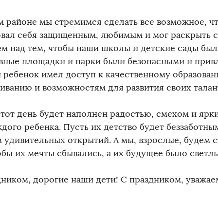
м районе мы стремимся сделать все возможное, ч
овал себя защищенным, любимым и мог раскрыть 
ем над тем, чтобы наши школы и детские сады бы
вные площадки и парки были безопасными и прив
 ребенок имел доступ к качественному образова
иванию и возможностям для развития своих талан
этот день будет наполнен радостью, смехом и яр
ждого ребенка. Пусть их детство будет беззаботны
 удивительных открытий. А мы, взрослые, будем с
тобы их мечты сбывались, а их будущее было свет
дником, дорогие наши дети! С праздником, уважае