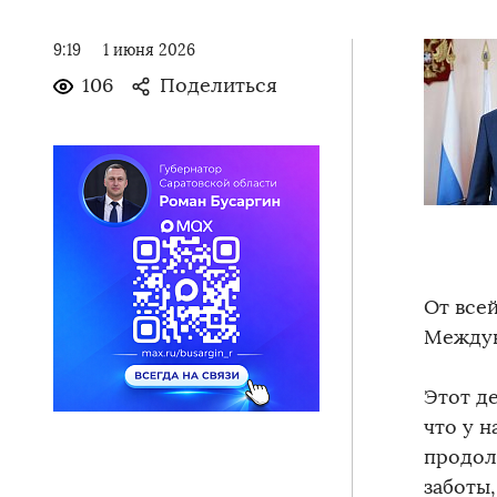
9:19
1 июня 2026
106
Поделиться
От все
Междун
Этот де
что у н
продол
заботы