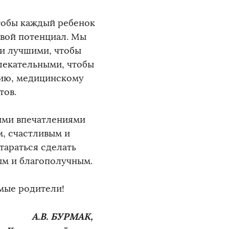
тобы каждый ребенок
свой потенциал. Мы
ли лучшими, чтобы
лекательными, чтобы
нию, медицинскому
тов.
кими впечатлениями
м, счастливым и
тараться сделать
лым и благополучным.
мые родители!
А.В. БУРМАК,