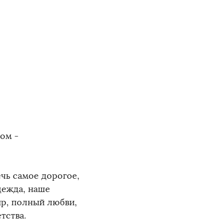
ом -
ечь самое дорогое,
дежда, наше
ир, полный любви,
тства.