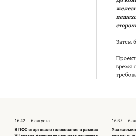
железн
пешехо
сторон
Затем 
Проект
время 
требов
16:42
6 августа
16:37
6 а
В ПФО стартовало голосование в рамках
Уважаемые 