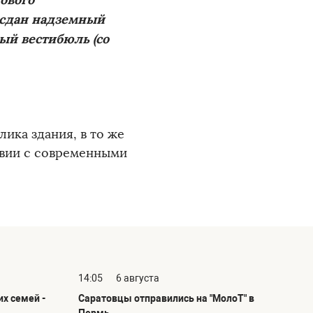
 сдан надземный
ый вестибюль (со
ика здания, в то же
твии с современными
14:05
6 августа
х семей -
Саратовцы отправились на "МолоТ" в