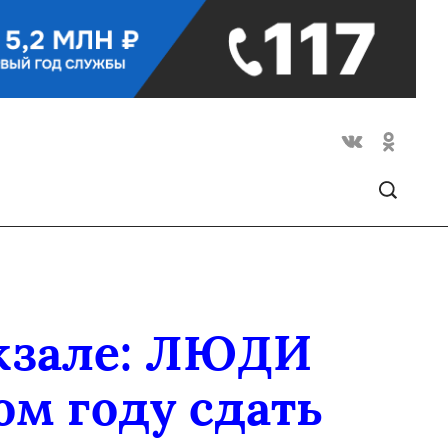
кзале: ЛЮДИ
ом году сдать