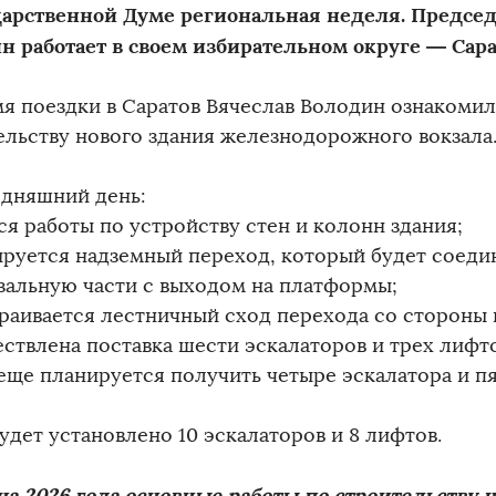
дарственной Думе региональная неделя. Председ
н работает в своем избирательном округе — Сара
мя поездки в Саратов Вячеслав Володин ознакомил
ельству нового здания железнодорожного вокзала
одняшний день:
ся работы по устройству стен и колонн здания;
ируется надземный переход, который будет соеди
кзальную части с выходом на платформы;
траивается лестничный сход перехода со стороны
ествлена поставка шести эскалаторов и трех лиф
 еще планируется получить четыре эскалатора и пя
удет установлено 10 эскалаторов и 8 лифтов.
ца 2026 года основные работы по строительству 