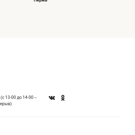
Пермь
 (с 13-00 до 14-00 –
рерыв)