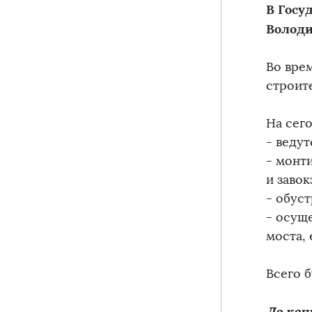
В Госу
Володи
Во вре
строит
На сег
- ведут
- монт
и заво
- обус
- осущ
моста,
Всего б
До кон