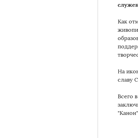
служе
Как от
живопи
образо
поддер
творчес
На ико
славу 
Всего 
заключ
"Канон"