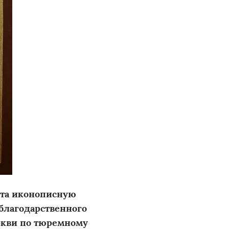
кта иконописную
благодарственного
ркви по тюремному