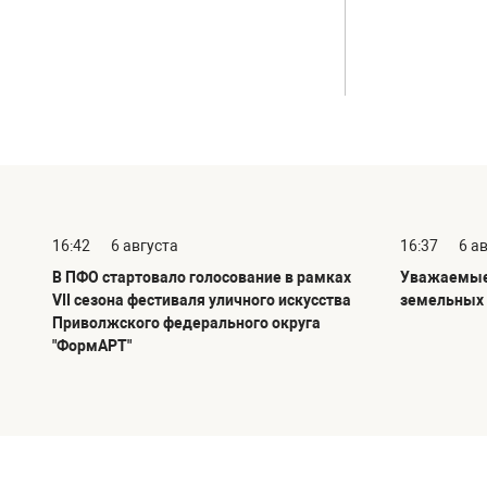
16:42
6 августа
16:37
6 а
В ПФО стартовало голосование в рамках
Уважаемые 
VII сезона фестиваля уличного искусства
земельных 
Приволжского федерального округа
"ФормАРТ"