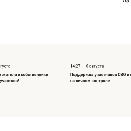
по
вгуста
14:27
6 августа
жители и собственники
Поддержка участников СВО и и
участков!
на личном контроле