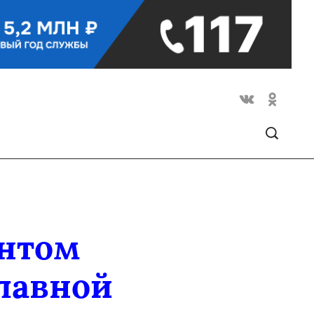
нтом
лавной