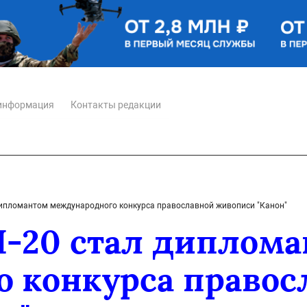
информация
Контакты редакции
ипломантом международного конкурса православной живописи "Канон"
-20 стал диплома
 конкурса правос