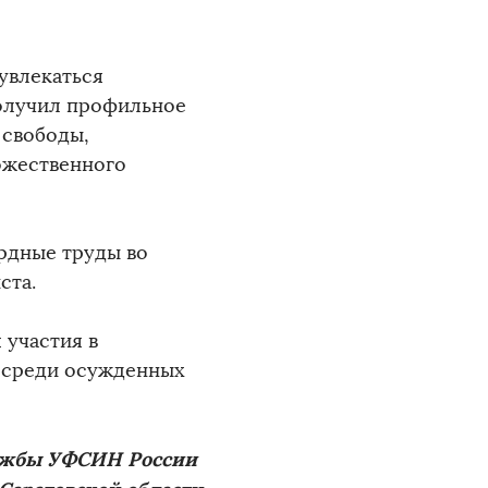
увлекаться
получил профильное
 свободы,
ожественного
рдные труды во
ста.
 участия в
 среди осужденных
ужбы УФСИН России