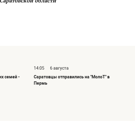
 Саратовской области
14:05
6 августа
х семей -
Саратовцы отправились на "МолоТ" в
Пермь